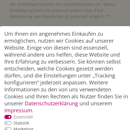
der Empfängerstatistik des Newslettertools ein. Meine
Einwilligung kann ich jederzeit widerrufen. Eine
Abmeldung vom Newsletter ist jederzeit möglich.**
Abonnieren
Um Ihnen ein angenehmes Einkaufen zu
ermöglichen, nutzen wir Cookies auf unserer
** Hierbei handelt es sich um ein Pflichtfeld.
Website. Einige von diesen sind essenziell,
während andere uns helfen, diese Website und
Ihre Erfahrung zu verbessern. Sie können selbst
ZAHLUNG & VERSAND
entscheiden, welche Cookies gesetzt werden
dürfen, und die Einstellungen unter „Tracking
konfigurieren“ jederzeit anpassen. Weitere
Informationen zu den von uns verwendeten
Cookies und Ihren Rechten als Nutzer finden Sie in
unserer
Daten­schutz­erklärung
und unserem
Impressum
.
Essenziell
Statistik
*Alle Preise inkl. der gesetzl. MwSt. zzgl.
Service-
Marketing