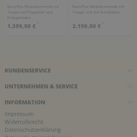
BasicPlus Wickelkommode mit
BasicPlus Wickelkommode mit
Treppe und Doppeltür und
Treppe und 3x4 Schubladen
Einlegeböden
*
*
1.399,00 €
2.199,00 €
KUNDENSERVICE
UNTERNEHMEN & SERVICE
INFORMATION
Impressum
Widerrufsrecht
Datenschutzerklärung