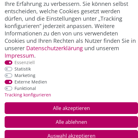
Ihre Erfahrung zu verbessern. Sie können selbst
ZAHLUNG & VERSAND
entscheiden, welche Cookies gesetzt werden
dürfen, und die Einstellungen unter „Tracking
konfigurieren“ jederzeit anpassen. Weitere
Informationen zu den von uns verwendeten
Cookies und Ihren Rechten als Nutzer finden Sie in
unserer
Daten­schutz­erklärung
und unserem
Impressum
.
Essenziell
Statistik
*Alle Preise inkl. der gesetzl. MwSt. zzgl.
Service-
Marketing
und Versandkosten
Externe Medien
Funktional
Tracking konfigurieren
© Copyright 2026 Alle Rechte vorbehalten. |
webshop by
Alle akzeptieren
Alle ablehnen
Auswahl akzeptieren