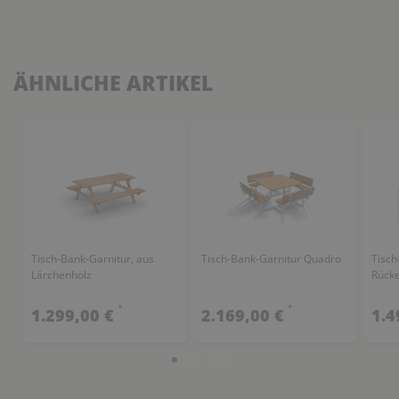
ÄHNLICHE ARTIKEL
Tisch-Bank-Garnitur, aus
Tisch-Bank-Garnitur Quadro
Tisch
Lärchenholz
Rück
*
*
1.299,00 €
2.169,00 €
1.4