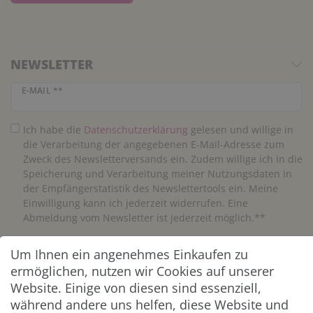
NEWSLETTER
Newsletter Honig
E-MAIL **
Ich habe die
Daten­schutz­erklärung
gelesen und willige in
die Verarbeitung der angegebenen E-Mail-Adresse zum
Zweck des Newsletterversands ein. Zudem willige ich in die
Speicherung und Verarbeitung meiner Nutzungsdaten in
der Empfängerstatistik des Newslettertools ein. Meine
Einwilligung kann ich jederzeit widerrufen. Eine
Abmeldung vom Newsletter ist jederzeit möglich.**
Um Ihnen ein angenehmes Einkaufen zu
Abonnieren
ermöglichen, nutzen wir Cookies auf unserer
** Hierbei handelt es sich um ein Pflichtfeld.
Website. Einige von diesen sind essenziell,
während andere uns helfen, diese Website und