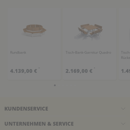
Rundbank
Tisch-Bank-Garnitur Quadro
Tisch
Rück
*
*
4.139,00 €
2.169,00 €
1.4
KUNDENSERVICE
UNTERNEHMEN & SERVICE