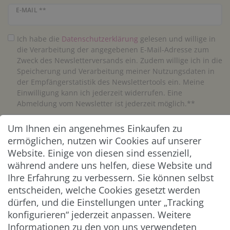
Newsletter Honig
E-MAIL **
Ich habe die
Daten­schutz­erklärung
gelesen und willige in
die Verarbeitung der angegebenen E-Mail-Adresse zum
Zweck des Newsletterversands ein. Zudem willige ich in die
Speicherung und Verarbeitung meiner Nutzungsdaten in
der Empfängerstatistik des Newslettertools ein. Meine
Einwilligung kann ich jederzeit widerrufen. Eine
Abmeldung vom Newsletter ist jederzeit möglich.**
Um Ihnen ein angenehmes Einkaufen zu
Abonnieren
ermöglichen, nutzen wir Cookies auf unserer
** Hierbei handelt es sich um ein Pflichtfeld.
Website. Einige von diesen sind essenziell,
während andere uns helfen, diese Website und
Ihre Erfahrung zu verbessern. Sie können selbst
ZAHLUNG & VERSAND
entscheiden, welche Cookies gesetzt werden
dürfen, und die Einstellungen unter „Tracking
konfigurieren“ jederzeit anpassen. Weitere
Informationen zu den von uns verwendeten