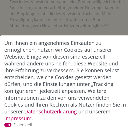
Zweck des Newsletterversands ein. Zudem willige ich in die
Speicherung und Verarbeitung meiner Nutzungsdaten in
der Empfängerstatistik des Newslettertools ein. Meine
Einwilligung kann ich jederzeit widerrufen. Eine
Abmeldung vom Newsletter ist jederzeit möglich.**
Abonnieren
Um Ihnen ein angenehmes Einkaufen zu
ermöglichen, nutzen wir Cookies auf unserer
** Hierbei handelt es sich um ein Pflichtfeld.
Website. Einige von diesen sind essenziell,
während andere uns helfen, diese Website und
Ihre Erfahrung zu verbessern. Sie können selbst
ZAHLUNG & VERSAND
entscheiden, welche Cookies gesetzt werden
dürfen, und die Einstellungen unter „Tracking
konfigurieren“ jederzeit anpassen. Weitere
Informationen zu den von uns verwendeten
Cookies und Ihren Rechten als Nutzer finden Sie in
unserer
Daten­schutz­erklärung
und unserem
Impressum
.
Essenziell