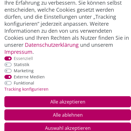
Ihre Erfahrung zu verbessern. Sie können selbst
entscheiden, welche Cookies gesetzt werden
ZAHLUNG & VERSAND
dürfen, und die Einstellungen unter „Tracking
konfigurieren“ jederzeit anpassen. Weitere
Informationen zu den von uns verwendeten
Cookies und Ihren Rechten als Nutzer finden Sie in
unserer
Daten­schutz­erklärung
und unserem
Impressum
.
Essenziell
Statistik
Marketing
*Alle Preise inkl. der gesetzl. MwSt. zzgl.
Service-
Externe Medien
und Versandkosten
Funktional
Tracking konfigurieren
© Copyright 2026 Alle Rechte vorbehalten. |
webshop by
Alle akzeptieren
Alle ablehnen
Auswahl akzeptieren