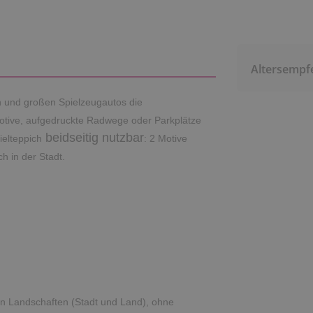
Altersempf
en und großen Spielzeugautos die
otive, aufgedruckte Radwege oder Parkplätze
beidseitig nutzbar
ielteppich
: 2 Motive
h in der Stadt.
en Landschaften (Stadt und Land), ohne