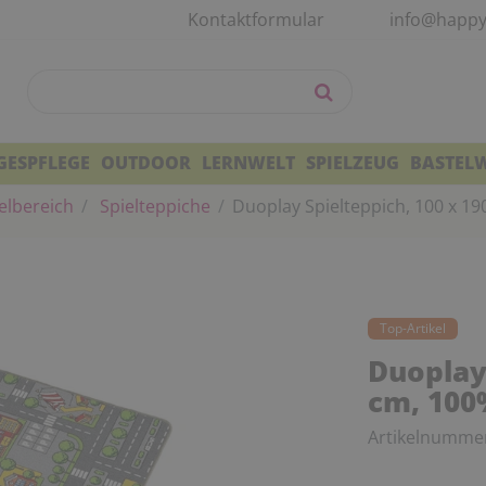
Kontaktformular
info@happy
GESPFLEGE
OUTDOOR
LERNWELT
SPIELZEUG
BASTEL
elbereich
Spielteppiche
Duoplay Spielteppich, 100 x 1
Top-Artikel
Duoplay 
cm, 100
Artikelnumme