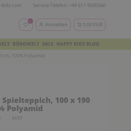
-kidz.com
Service-Telefon: +49 611 9500360
0
Anmelden
0,00 EUR
WELT
BÜROWELT
SALE
HAPPY KIDZ BLOG
90 cm, 100% Polyamid
Spielteppich, 100 x 190
% Polyamid
r
3439