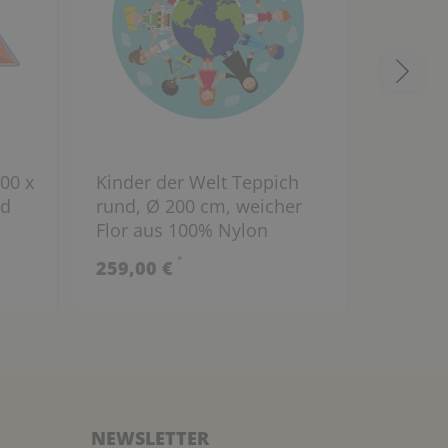
00 x
Kinder der Welt Teppich
Spielte
id
rund, Ø 200 cm, weicher
200 cm
Flor aus 100% Nylon
mit Tex
*
259,00 €
74,99 
NEWSLETTER