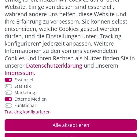
Website. Einige von diesen sind essenziell,
UNTERNEHMEN & SERVICE
während andere uns helfen, diese Website und
Ihre Erfahrung zu verbessern. Sie können selbst
INFORMATION
entscheiden, welche Cookies gesetzt werden
dürfen, und die Einstellungen unter „Tracking
konfigurieren“ jederzeit anpassen. Weitere
NEWSLETTER
Informationen zu den von uns verwendeten
Cookies und Ihren Rechten als Nutzer finden Sie in
ZAHLUNG & VERSAND
unserer
Daten­schutz­erklärung
und unserem
Impressum
.
Essenziell
Statistik
Marketing
Externe Medien
Funktional
Tracking konfigurieren
Alle akzeptieren
*Alle Preise inkl. der gesetzl. MwSt. zzgl.
Service-
und Versandkosten