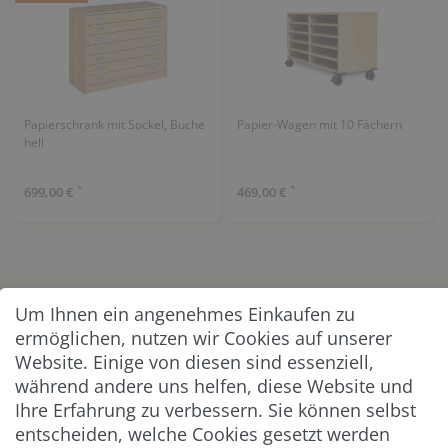
Papierschrank mit Sockel, Buche
Papier-Wagen mit 10 Fächern
hell
*
*
699,00 €
469,00 €
Um Ihnen ein angenehmes Einkaufen zu
KUNDENSERVICE
ermöglichen, nutzen wir Cookies auf unserer
Website. Einige von diesen sind essenziell,
UNTERNEHMEN & SERVICE
während andere uns helfen, diese Website und
Ihre Erfahrung zu verbessern. Sie können selbst
INFORMATION
entscheiden, welche Cookies gesetzt werden