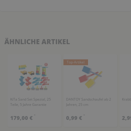
ÄHNLICHE ARTIKEL
Top-Artikel
KiTa Sand Set Spezial, 25
DANTOY Sandschaufel ab 2
Krabb
Teile, 5 Jahre Garantie
Jahren, 25 cm
*
*
179,00 €
0,99 €
2,9