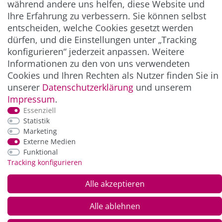
** Hierbei handelt es sich um ein Pflichtfeld.
während andere uns helfen, diese Website und
Ihre Erfahrung zu verbessern. Sie können selbst
entscheiden, welche Cookies gesetzt werden
ZAHLUNG & VERSAND
dürfen, und die Einstellungen unter „Tracking
konfigurieren“ jederzeit anpassen. Weitere
Informationen zu den von uns verwendeten
Cookies und Ihren Rechten als Nutzer finden Sie in
unserer
Daten­schutz­erklärung
und unserem
Impressum
.
Essenziell
Statistik
Marketing
Externe Medien
*Alle Preise inkl. der gesetzl. MwSt. zzgl.
Service-
Funktional
und Versandkosten
Tracking konfigurieren
© Copyright 2026 Alle Rechte vorbehalten. |
webshop by
Alle akzeptieren
Alle ablehnen