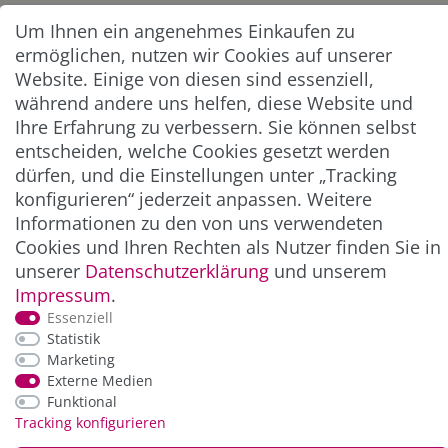
Um Ihnen ein angenehmes Einkaufen zu
Abonnieren
ermöglichen, nutzen wir Cookies auf unserer
Website. Einige von diesen sind essenziell,
** Hierbei handelt es sich um ein Pflichtfeld.
während andere uns helfen, diese Website und
Ihre Erfahrung zu verbessern. Sie können selbst
entscheiden, welche Cookies gesetzt werden
ZAHLUNG & VERSAND
dürfen, und die Einstellungen unter „Tracking
konfigurieren“ jederzeit anpassen. Weitere
Informationen zu den von uns verwendeten
Cookies und Ihren Rechten als Nutzer finden Sie in
unserer
Daten­schutz­erklärung
und unserem
Impressum
.
Essenziell
Statistik
Marketing
*Alle Preise inkl. der gesetzl. MwSt. zzgl.
Service-
Externe Medien
und Versandkosten
Funktional
Tracking konfigurieren
© Copyright 2026 Alle Rechte vorbehalten. |
webshop by