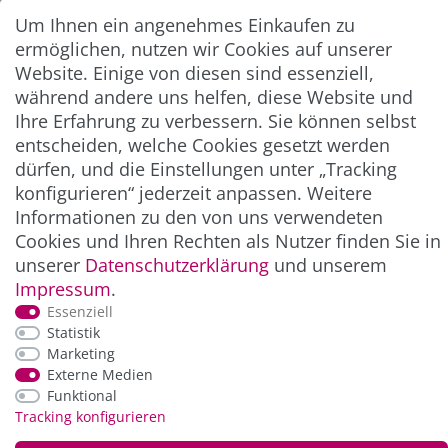
Abonnieren
Um Ihnen ein angenehmes Einkaufen zu
ermöglichen, nutzen wir Cookies auf unserer
** Hierbei handelt es sich um ein Pflichtfeld.
Website. Einige von diesen sind essenziell,
während andere uns helfen, diese Website und
Ihre Erfahrung zu verbessern. Sie können selbst
ZAHLUNG & VERSAND
entscheiden, welche Cookies gesetzt werden
dürfen, und die Einstellungen unter „Tracking
konfigurieren“ jederzeit anpassen. Weitere
Informationen zu den von uns verwendeten
Cookies und Ihren Rechten als Nutzer finden Sie in
unserer
Daten­schutz­erklärung
und unserem
Impressum
.
Essenziell
Statistik
*Alle Preise inkl. der gesetzl. MwSt. zzgl.
Service-
Marketing
und Versandkosten
Externe Medien
Funktional
Tracking konfigurieren
© Copyright 2026 Alle Rechte vorbehalten. |
webshop by