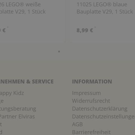
26 LEGO® weiße
11025 LEGO® blaue
latte V29, 1 Stück
Bauplatte V29, 1 Stück
*
*
9 €
8,99 €
NEHMEN & SERVICE
INFORMATION
appy Kidz
Impressum
ge
Widerrufsrecht
htungsberatung
Datenschutzerklärung
artner Elviras
Datenschutzeinstellunge
t
AGB
d
Barrierefreiheit