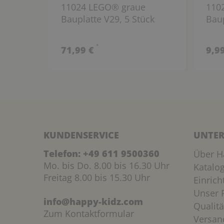
11024 LEGO® graue
110
Bauplatte V29, 5 Stück
Baup
*
71,99 €
9,9
KUNDENSERVICE
UNTER
Telefon:
+49 611 9500360
Über H
Mo. bis Do. 8.00 bis 16.30 Uhr
Katalo
Freitag 8.00 bis 15.30 Uhr
Einric
Unser P
info@happy-kidz.com
Qualitä
Zum Kontaktformular
Versan