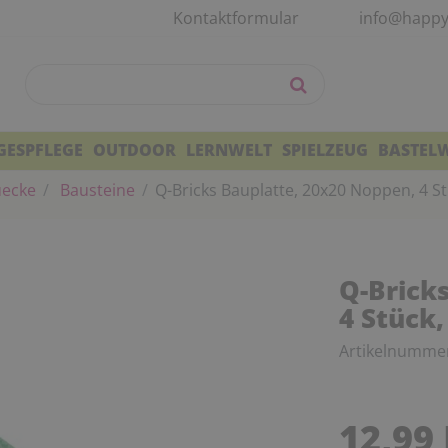
Kontaktformular
info@happy
GESPFLEGE
OUTDOOR
LERNWELT
SPIELZEUG
BASTEL
uecke
Bausteine
Q-Bricks Bauplatte, 20x20 Noppen, 4 St
Q-Brick
4 Stück,
Artikelnumme
12,99