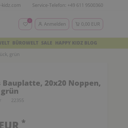
-kidz.com
Service-Telefon: +49 611 9500360
0
Anmelden
0,00 EUR
WELT
BÜROWELT
SALE
HAPPY KIDZ BLOG
ück, grün
s Bauplatte, 20x20 Noppen,
 grün
r
22355
*
 EUR