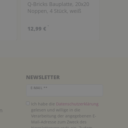
Q-Bricks Bauplatte, 20x20
Q-Brick
Noppen, 4 Stück, weiß
Noppen
*
12,99 €
12,99 
NEWSLETTER
Newsletter Honig
E-MAIL **
Ich habe die
Daten­schutz­erklärung
n
gelesen und willige in die
Verarbeitung der angegebenen E-
Mail-Adresse zum Zweck des
Newsletterversands ein. Zudem