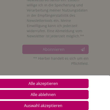
willige ich in die Speicherung und
Verarbeitung meiner Nutzungsdaten
in der Empfängerstatistik des
Newslettertools ein. Meine
Einwilligung kann ich jederzeit
widerrufen. Eine Abmeldung vom
Newsletter ist jederzeit möglich.**
Abonnieren
** Hierbei handelt es sich um ein
Pflichtfeld.
Alle akzeptieren
Alle ablehnen
Auswahl akzeptieren