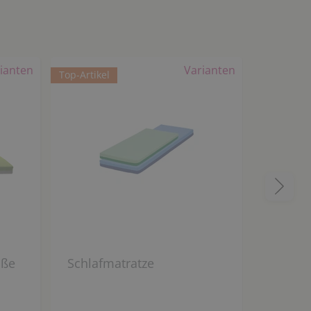
ianten
Varianten
Top-Artikel
öße
Schlafmatratze
Matratz
wählba