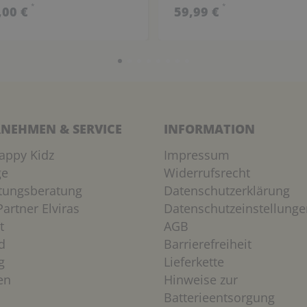
*
*
,00 €
59,99 €
NEHMEN & SERVICE
INFORMATION
appy Kidz
Impressum
ge
Widerrufsrecht
htungsberatung
Datenschutzerklärung
artner Elviras
Datenschutzeinstellunge
t
AGB
d
Barrierefreiheit
g
Lieferkette
en
Hinweise zur
Batterieentsorgung