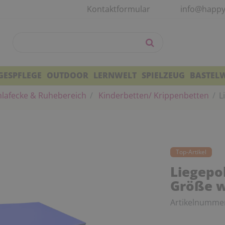
Kontaktformular
info@happy
GESPFLEGE
OUTDOOR
LERNWELT
SPIELZEUG
BASTEL
lafecke & Ruhebereich
Kinderbetten/ Krippenbetten
L
Top-Artikel
Liegepo
Größe w
Artikelnumme