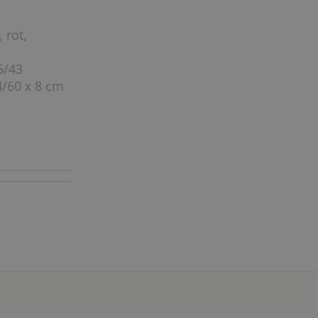
 rot,
5/43
4/60 x 8 cm