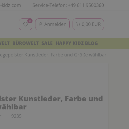
-kidz.com
Service-Telefon: +49 611 9500360
0
Anmelden
0,00 EUR
WELT
BÜROWELT
SALE
HAPPY KIDZ BLOG
iegepolster Kunstleder, Farbe und Größe wählbar
lster Kunstleder, Farbe und
ählbar
r
9235