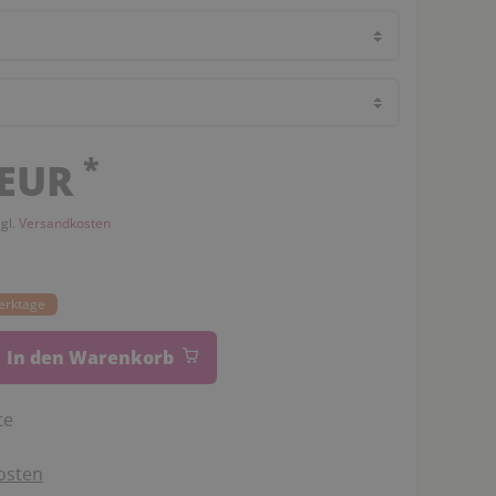
*
 EUR
zgl.
Versandkosten
Werktage
In den Warenkorb
te
osten