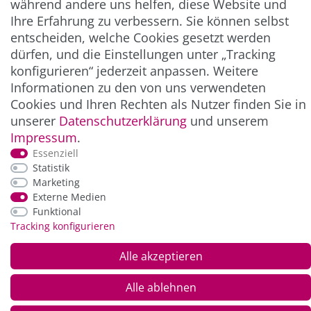
während andere uns helfen, diese Website und
Ihre Erfahrung zu verbessern. Sie können selbst
entscheiden, welche Cookies gesetzt werden
ZAHLUNG & VERSAND
dürfen, und die Einstellungen unter „Tracking
konfigurieren“ jederzeit anpassen. Weitere
Informationen zu den von uns verwendeten
Cookies und Ihren Rechten als Nutzer finden Sie in
unserer
Daten­schutz­erklärung
und unserem
Impressum
.
Essenziell
Statistik
Marketing
*Alle Preise inkl. der gesetzl. MwSt. zzgl.
Service-
Externe Medien
und Versandkosten
Funktional
Tracking konfigurieren
© Copyright 2026 Alle Rechte vorbehalten. |
webshop by
Alle akzeptieren
Alle ablehnen