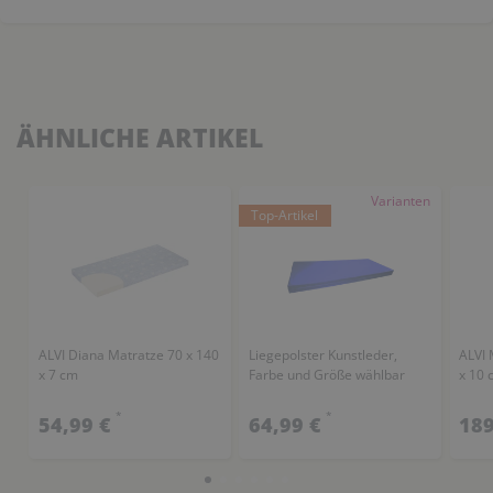
ÄHNLICHE ARTIKEL
Varianten
Top-Artikel
ALVI Diana Matratze 70 x 140
Liegepolster Kunstleder,
ALVI 
x 7 cm
Farbe und Größe wählbar
x 10 
*
*
54,99 €
64,99 €
189