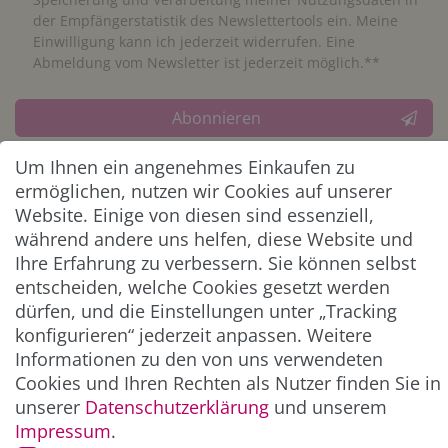
der Empfängerstatistik des Newslettertools ein. Meine
Einwilligung kann ich jederzeit widerrufen. Eine
Abmeldung vom Newsletter ist jederzeit möglich.**
Abonnieren
** Hierbei handelt es sich um ein Pflichtfeld.
Um Ihnen ein angenehmes Einkaufen zu
ermöglichen, nutzen wir Cookies auf unserer
Website. Einige von diesen sind essenziell,
ZAHLUNG & VERSAND
während andere uns helfen, diese Website und
Ihre Erfahrung zu verbessern. Sie können selbst
entscheiden, welche Cookies gesetzt werden
dürfen, und die Einstellungen unter „Tracking
konfigurieren“ jederzeit anpassen. Weitere
Informationen zu den von uns verwendeten
Cookies und Ihren Rechten als Nutzer finden Sie in
unserer
Daten­schutz­erklärung
und unserem
Impressum
.
*Alle Preise inkl. der gesetzl. MwSt. zzgl.
Service-