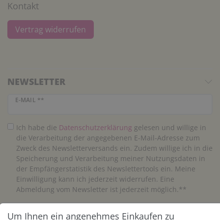
Kontakt
Vertrag widerrufen
NEWSLETTER
Newsletter Honig
E-MAIL **
Ich habe die
Daten­schutz­erklärung
gelesen und willige in
die Verarbeitung der angegebenen E-Mail-Adresse zum
Zweck des Newsletterversands ein. Zudem willige ich in die
Speicherung und Verarbeitung meiner Nutzungsdaten in
der Empfängerstatistik des Newslettertools ein. Meine
Einwilligung kann ich jederzeit widerrufen. Eine
Abmeldung vom Newsletter ist jederzeit möglich.**
Um Ihnen ein angenehmes Einkaufen zu
Abonnieren