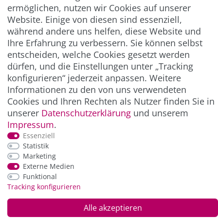
ermöglichen, nutzen wir Cookies auf unserer
** Hierbei handelt es sich um ein Pflichtfeld.
Website. Einige von diesen sind essenziell,
während andere uns helfen, diese Website und
Ihre Erfahrung zu verbessern. Sie können selbst
ZAHLUNG & VERSAND
entscheiden, welche Cookies gesetzt werden
dürfen, und die Einstellungen unter „Tracking
konfigurieren“ jederzeit anpassen. Weitere
Informationen zu den von uns verwendeten
Cookies und Ihren Rechten als Nutzer finden Sie in
unserer
Daten­schutz­erklärung
und unserem
Impressum
.
Essenziell
Statistik
*Alle Preise inkl. der gesetzl. MwSt. zzgl.
Service-
Marketing
und Versandkosten
Externe Medien
Funktional
Tracking konfigurieren
© Copyright 2026 Alle Rechte vorbehalten. |
webshop by
Alle akzeptieren