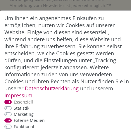
Abmeldung vom Newsletter ist jederzeit möglich.**
Um Ihnen ein angenehmes Einkaufen zu
Abonnieren
ermöglichen, nutzen wir Cookies auf unserer
Website. Einige von diesen sind essenziell,
** Hierbei handelt es sich um ein Pflichtfeld.
während andere uns helfen, diese Website und
Ihre Erfahrung zu verbessern. Sie können selbst
ZAHLUNG & VERSAND
entscheiden, welche Cookies gesetzt werden
dürfen, und die Einstellungen unter „Tracking
konfigurieren“ jederzeit anpassen. Weitere
Informationen zu den von uns verwendeten
Cookies und Ihren Rechten als Nutzer finden Sie in
unserer
Daten­schutz­erklärung
und unserem
Impressum
.
Essenziell
Statistik
Marketing
*Alle Preise inkl. der gesetzl. MwSt. zzgl.
Service-
Externe Medien
und Versandkosten
Funktional