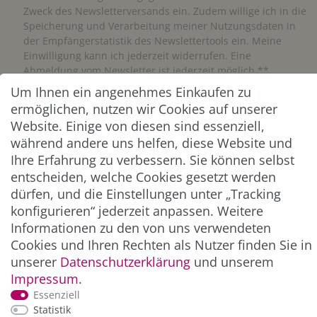
Zweck des Newsletterversands ein. Zudem willige ich in die
Speicherung und Verarbeitung meiner Nutzungsdaten in
der Empfängerstatistik des Newslettertools ein. Meine
Einwilligung kann ich jederzeit widerrufen. Eine
Abmeldung vom Newsletter ist jederzeit möglich.**
Um Ihnen ein angenehmes Einkaufen zu
ermöglichen, nutzen wir Cookies auf unserer
Abonnieren
Website. Einige von diesen sind essenziell,
** Hierbei handelt es sich um ein Pflichtfeld.
während andere uns helfen, diese Website und
Ihre Erfahrung zu verbessern. Sie können selbst
entscheiden, welche Cookies gesetzt werden
ZAHLUNG & VERSAND
dürfen, und die Einstellungen unter „Tracking
konfigurieren“ jederzeit anpassen. Weitere
Informationen zu den von uns verwendeten
Cookies und Ihren Rechten als Nutzer finden Sie in
unserer
Daten­schutz­erklärung
und unserem
Impressum
.
Essenziell
Statistik