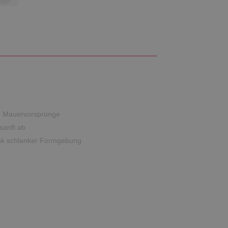
d Mauervorsprünge
sanft ab
nk schlanker Formgebung