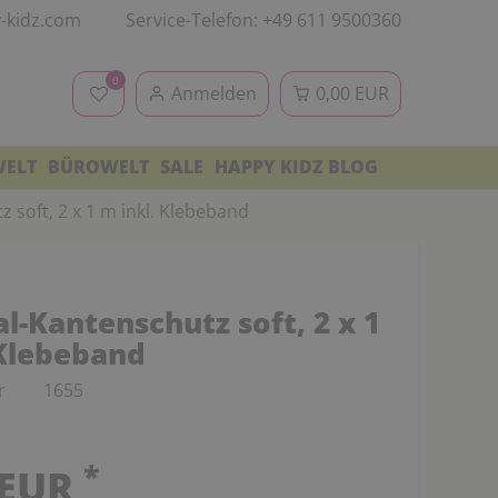
-kidz.com
Service-Telefon: +49 611 9500360
0
Anmelden
0,00 EUR
WELT
BÜROWELT
SALE
HAPPY KIDZ BLOG
 soft, 2 x 1 m inkl. Klebeband
l-Kantenschutz soft, 2 x 1
 Klebeband
r
1655
*
 EUR