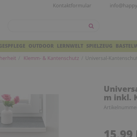
Kontaktformular
info@happy
GESPFLEGE
OUTDOOR
LERNWELT
SPIELZEUG
BASTEL
herheit
Klemm- & Kantenschutz
Universal-Kantenschutz
Universa
m inkl.
Artikelnumme
15,99