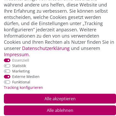
während andere uns helfen, diese Website und
ZAHLUNG & VERSAND
Ihre Erfahrung zu verbessern. Sie können selbst
entscheiden, welche Cookies gesetzt werden
dürfen, und die Einstellungen unter „Tracking
konfigurieren“ jederzeit anpassen. Weitere
Informationen zu den von uns verwendeten
Cookies und Ihren Rechten als Nutzer finden Sie in
unserer
Daten­schutz­erklärung
und unserem
Impressum
.
Essenziell
*Alle Preise inkl. der gesetzl. MwSt. zzgl.
Service-
Statistik
und Versandkosten
Marketing
Externe Medien
Funktional
© Copyright 2026 Alle Rechte vorbehalten. |
webshop by
Tracking konfigurieren
Alle akzeptieren
Alle ablehnen