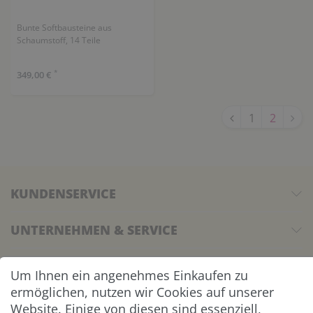
Bunte Softbausteine aus
Schaumstoff, 14 Teile
*
349,00 €
1
2
KUNDENSERVICE
UNTERNEHMEN & SERVICE
INFORMATION
Um Ihnen ein angenehmes Einkaufen zu
ermöglichen, nutzen wir Cookies auf unserer
NEWSLETTER
Website. Einige von diesen sind essenziell,