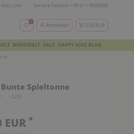
-kidz.com
Service-Telefon: +49 611 9500360
0
Anmelden
0,00 EUR
WELT
BÜROWELT
SALE
HAPPY KIDZ BLOG
nne
Bunte Spieltonne
r
6255
*
0 EUR