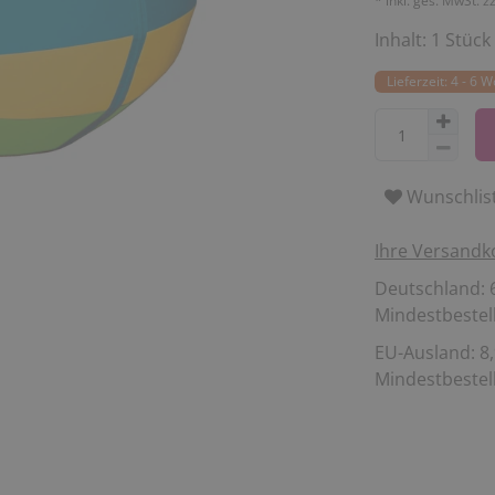
* inkl. ges. MwSt. z
Inhalt:
1
Stück
Lieferzeit: 4 - 6 
Wunschlis
Ihre Versandk
Deutschland: 6
Mindestbestell
EU-Ausland: 8,
Mindestbestell