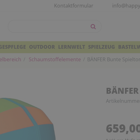
Kontaktformular
info@happy
GESPFLEGE
OUTDOOR
LERNWELT
SPIELZEUG
BASTEL
elbereich
Schaumstoffelemente
BÄNFER Bunte Spielto
BÄNFER 
Artikelnumme
659,0