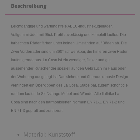
Beschreibung
Leichtgängige und wartungsfreie ABEC-Industriekugellager,
Vollgummiräder mit Slick-Profil zuverlässig und komplett lautlos. Die
farbechten Räder färben unter keinen Umständen auf Böden ab. Die
Zwei Vorderräder sind um 360° schwenkbar, die hinteren zwei Räder
laufen geradeaus. La Cosa ist ein wendiger, flinker und gut
aussehender Rutscher der speziell auf den Gebrauch im Haus oder
der Wohnung ausgelegt ist. Das sichere und überaus robuste Design
verhindert ein Überkippen des La Cosa. Stapelbar, zudem schont die
rundum laufende Stoßstange Möbel und Wände. Alle Italtrike La
Cosa sind nach den harmonisierten Normen EN 71-1, EN 71-2 und
EN 71-3 geprüft und zertifiziert.
Material: Kunststoff