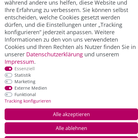
während andere uns helfen, diese Website und
Ihre Erfahrung zu verbessern. Sie können selbst
entscheiden, welche Cookies gesetzt werden
ZAHLUNG & VERSAND
dürfen, und die Einstellungen unter „Tracking
konfigurieren“ jederzeit anpassen. Weitere
Informationen zu den von uns verwendeten
Cookies und Ihren Rechten als Nutzer finden Sie in
unserer
Daten­schutz­erklärung
und unserem
Impressum
.
Essenziell
Statistik
Marketing
*Alle Preise inkl. der gesetzl. MwSt. zzgl.
Service-
Externe Medien
und Versandkosten
Funktional
Tracking konfigurieren
© Copyright 2026 Alle Rechte vorbehalten. |
webshop by
Alle akzeptieren
Alle ablehnen