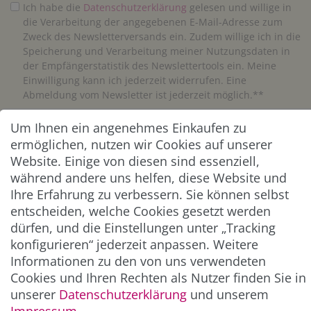
Ich habe die
Daten­schutz­erklärung
gelesen und willige in
die Verarbeitung der angegebenen E-Mail-Adresse zum
Zweck des Newsletterversands ein. Zudem willige ich in die
Speicherung und Verarbeitung meiner Nutzungsdaten in
der Empfängerstatistik des Newslettertools ein. Meine
Einwilligung kann ich jederzeit widerrufen. Eine
Abmeldung vom Newsletter ist jederzeit möglich.**
Um Ihnen ein angenehmes Einkaufen zu
Abonnieren
ermöglichen, nutzen wir Cookies auf unserer
** Hierbei handelt es sich um ein Pflichtfeld.
Website. Einige von diesen sind essenziell,
während andere uns helfen, diese Website und
Ihre Erfahrung zu verbessern. Sie können selbst
ZAHLUNG & VERSAND
entscheiden, welche Cookies gesetzt werden
dürfen, und die Einstellungen unter „Tracking
konfigurieren“ jederzeit anpassen. Weitere
Informationen zu den von uns verwendeten
Cookies und Ihren Rechten als Nutzer finden Sie in
unserer
Daten­schutz­erklärung
und unserem