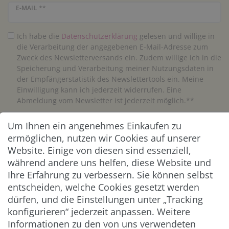
Newsletter Honig
E-MAIL **
Ich habe die
Daten­schutz­erklärung
gelesen und willige in
die Verarbeitung der angegebenen E-Mail-Adresse zum
Zweck des Newsletterversands ein. Zudem willige ich in die
Speicherung und Verarbeitung meiner Nutzungsdaten in
der Empfängerstatistik des Newslettertools ein. Meine
Einwilligung kann ich jederzeit widerrufen. Eine
Abmeldung vom Newsletter ist jederzeit möglich.**
Um Ihnen ein angenehmes Einkaufen zu
Abonnieren
ermöglichen, nutzen wir Cookies auf unserer
** Hierbei handelt es sich um ein Pflichtfeld.
Website. Einige von diesen sind essenziell,
während andere uns helfen, diese Website und
Ihre Erfahrung zu verbessern. Sie können selbst
ZAHLUNG & VERSAND
entscheiden, welche Cookies gesetzt werden
dürfen, und die Einstellungen unter „Tracking
konfigurieren“ jederzeit anpassen. Weitere
Informationen zu den von uns verwendeten