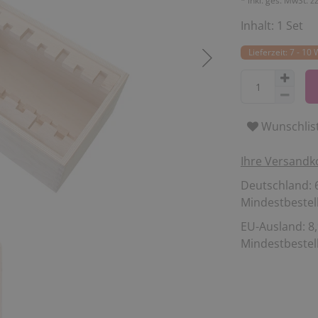
* inkl. ges. MwSt. z
Inhalt:
1
Set
Lieferzeit: 7 - 10
Wunschlis
Ihre Versandk
Deutschland: 6
Mindestbestell
EU-Ausland: 8,
Mindestbestell