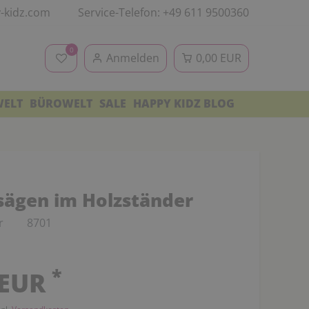
-kidz.com
Service-Telefon: +49 611 9500360
0
Anmelden
0,00 EUR
WELT
BÜROWELT
SALE
HAPPY KIDZ BLOG
sägen im Holzständer
r
8701
*
 EUR