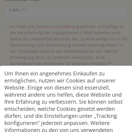
Newsletter Honig
E-MAIL **
Ich habe die
Daten­schutz­erklärung
gelesen und willige in
die Verarbeitung der angegebenen E-Mail-Adresse zum
Zweck des Newsletterversands ein. Zudem willige ich in die
Speicherung und Verarbeitung meiner Nutzungsdaten in
der Empfängerstatistik des Newslettertools ein. Meine
Einwilligung kann ich jederzeit widerrufen. Eine
Abmeldung vom Newsletter ist jederzeit möglich.**
Um Ihnen ein angenehmes Einkaufen zu
Abonnieren
ermöglichen, nutzen wir Cookies auf unserer
Website. Einige von diesen sind essenziell,
** Hierbei handelt es sich um ein Pflichtfeld.
während andere uns helfen, diese Website und
Ihre Erfahrung zu verbessern. Sie können selbst
entscheiden, welche Cookies gesetzt werden
ZAHLUNG & VERSAND
dürfen, und die Einstellungen unter „Tracking
konfigurieren“ jederzeit anpassen. Weitere
Informationen zu den von uns verwendeten