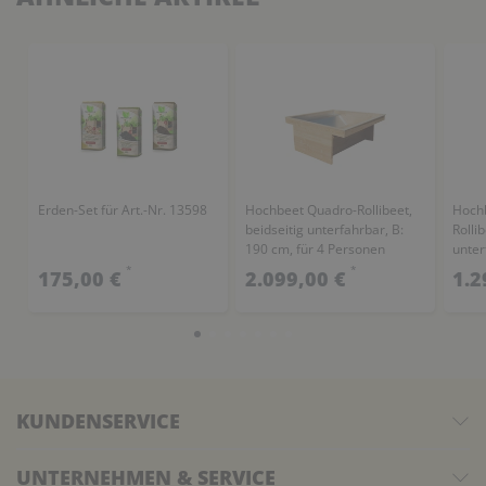
Erden-Set für Art.-Nr. 13598
Hochbeet Quadro-Rollibeet,
Hochb
beidseitig unterfahrbar, B:
Rollib
190 cm, für 4 Personen
unter
Pers
*
*
175,00 €
2.099,00 €
1.2
KUNDENSERVICE
UNTERNEHMEN & SERVICE