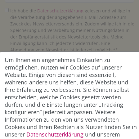
Ich habe die
Daten­schutz­erklärung
gelesen und willige in
die Verarbeitung der angegebenen E-Mail-Adresse zum
Zweck des Newsletterversands ein. Zudem willige ich in die
Speicherung und Verarbeitung meiner Nutzungsdaten in
der Empfängerstatistik des Newslettertools ein. Meine
Einwilligung kann ich jederzeit widerrufen. Eine
Abmeldung vom Newsletter ist jederzeit möglich.**
Um Ihnen ein angenehmes Einkaufen zu
Abonnieren
ermöglichen, nutzen wir Cookies auf unserer
Website. Einige von diesen sind essenziell,
** Hierbei handelt es sich um ein Pflichtfeld.
während andere uns helfen, diese Website und
Ihre Erfahrung zu verbessern. Sie können selbst
entscheiden, welche Cookies gesetzt werden
ZAHLUNG & VERSAND
dürfen, und die Einstellungen unter „Tracking
konfigurieren“ jederzeit anpassen. Weitere
Informationen zu den von uns verwendeten
Cookies und Ihren Rechten als Nutzer finden Sie in
unserer
Daten­schutz­erklärung
und unserem