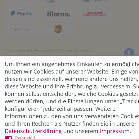
*Alle Preise inkl. der gesetzl. MwSt. zzgl.
Service-
und Versandkosten
Um Ihnen ein angenehmes Einkaufen zu ermöglich
nutzen wir Cookies auf unserer Website. Einige von
© Copyright 2026 Alle Rechte vorbehalten. |
webshop by
diesen sind essenziell, während andere uns helfen,
diese Website und Ihre Erfahrung zu verbessern. Si
können selbst entscheiden, welche Cookies gesetzt
werden dürfen, und die Einstellungen unter „Tracki
konfigurieren“ jederzeit anpassen. Weitere
Informationen zu den von uns verwendeten Cookie
und Ihren Rechten als Nutzer finden Sie in unserer
Daten­schutz­erklärung
und unserem
Impressum
.
Essenziell