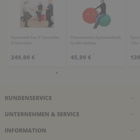
Gymnastik-Set: 9 Turnstäbe,
Therasensory Gymnastikball,
Gymna
9 Holzreifen
Größe wählbar
12er-
*
*
249,00 €
45,99 €
139
KUNDENSERVICE
UNTERNEHMEN & SERVICE
INFORMATION