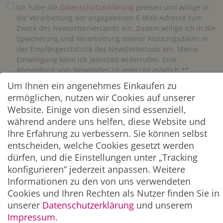
Ich habe die
Daten­schutz­erklärung
gelesen und willige in
die Verarbeitung der angegebenen E-Mail-Adresse zum
Zweck des Newsletterversands ein. Zudem willige ich in die
Speicherung und Verarbeitung meiner Nutzungsdaten in
der Empfängerstatistik des Newslettertools ein. Meine
Einwilligung kann ich jederzeit widerrufen. Eine
Abmeldung vom Newsletter ist jederzeit möglich.**
Um Ihnen ein angenehmes Einkaufen zu
ermöglichen, nutzen wir Cookies auf unserer
Abonnieren
Website. Einige von diesen sind essenziell,
** Hierbei handelt es sich um ein Pflichtfeld.
während andere uns helfen, diese Website und
Ihre Erfahrung zu verbessern. Sie können selbst
entscheiden, welche Cookies gesetzt werden
ZAHLUNG & VERSAND
dürfen, und die Einstellungen unter „Tracking
konfigurieren“ jederzeit anpassen. Weitere
Informationen zu den von uns verwendeten
Cookies und Ihren Rechten als Nutzer finden Sie in
unserer
Daten­schutz­erklärung
und unserem
Impressum
.