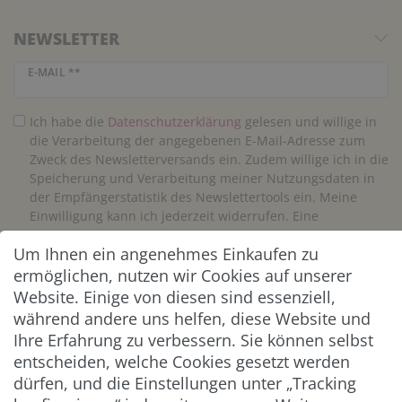
NEWSLETTER
Newsletter Honig
E-MAIL **
Ich habe die
Daten­schutz­erklärung
gelesen und willige in
die Verarbeitung der angegebenen E-Mail-Adresse zum
Zweck des Newsletterversands ein. Zudem willige ich in die
Speicherung und Verarbeitung meiner Nutzungsdaten in
der Empfängerstatistik des Newslettertools ein. Meine
Einwilligung kann ich jederzeit widerrufen. Eine
Abmeldung vom Newsletter ist jederzeit möglich.**
Um Ihnen ein angenehmes Einkaufen zu
ermöglichen, nutzen wir Cookies auf unserer
Abonnieren
Website. Einige von diesen sind essenziell,
während andere uns helfen, diese Website und
** Hierbei handelt es sich um ein Pflichtfeld.
Ihre Erfahrung zu verbessern. Sie können selbst
entscheiden, welche Cookies gesetzt werden
ZAHLUNG & VERSAND
dürfen, und die Einstellungen unter „Tracking