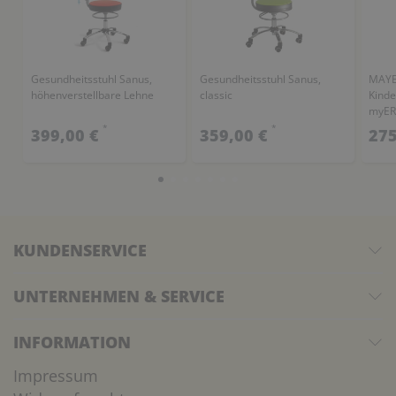
Gesundheitsstuhl Sanus,
Gesundheitsstuhl Sanus,
MAYE
höhenverstellbare Lehne
classic
Kind
myER
Teller
*
*
399,00 €
359,00 €
275
KUNDENSERVICE
UNTERNEHMEN & SERVICE
INFORMATION
Impressum