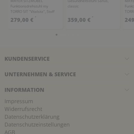
MAYER SITZMÖBEL
Gesundheitsstuhl Sanus,
MAYE
Funktionsdrehstuhl my
classic
Funkt
TORRO SIT "Vitalsitz", Stoff
TORRO
*
*
279,00 €
359,00 €
249
KUNDENSERVICE
UNTERNEHMEN & SERVICE
INFORMATION
Impressum
Widerrufsrecht
Datenschutzerklärung
Datenschutzeinstellungen
AGB