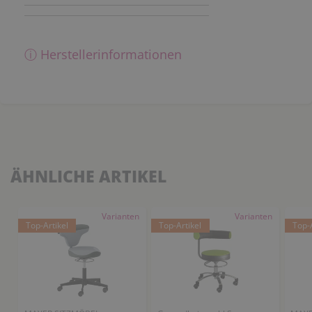
ⓘ Herstellerinformationen
ÄHNLICHE ARTIKEL
Varianten
Varianten
Top-Artikel
Top-Artikel
Top-A