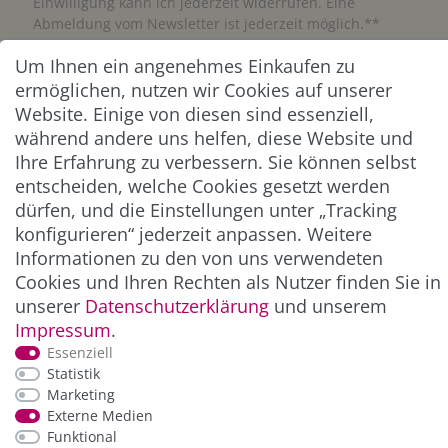
Einwilligung kann ich jederzeit widerrufen. Eine
Abmeldung vom Newsletter ist jederzeit möglich.**
Um Ihnen ein angenehmes Einkaufen zu
Abonnieren
ermöglichen, nutzen wir Cookies auf unserer
Website. Einige von diesen sind essenziell,
** Hierbei handelt es sich um ein Pflichtfeld.
während andere uns helfen, diese Website und
Ihre Erfahrung zu verbessern. Sie können selbst
entscheiden, welche Cookies gesetzt werden
ZAHLUNG & VERSAND
dürfen, und die Einstellungen unter „Tracking
konfigurieren“ jederzeit anpassen. Weitere
Informationen zu den von uns verwendeten
Cookies und Ihren Rechten als Nutzer finden Sie in
unserer
Daten­schutz­erklärung
und unserem
Impressum
.
Essenziell
Statistik
Marketing
*Alle Preise inkl. der gesetzl. MwSt. zzgl.
Service-
Externe Medien
und Versandkosten
Funktional