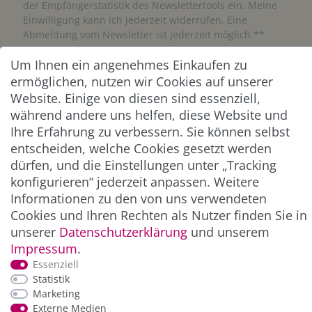
der Empfängerstatistik des Newslettertools ein. Meine
Einwilligung kann ich jederzeit widerrufen. Eine
Abmeldung vom Newsletter ist jederzeit möglich.**
Um Ihnen ein angenehmes Einkaufen zu
Abonnieren
ermöglichen, nutzen wir Cookies auf unserer
Website. Einige von diesen sind essenziell,
** Hierbei handelt es sich um ein Pflichtfeld.
während andere uns helfen, diese Website und
Ihre Erfahrung zu verbessern. Sie können selbst
ZAHLUNG & VERSAND
entscheiden, welche Cookies gesetzt werden
dürfen, und die Einstellungen unter „Tracking
konfigurieren“ jederzeit anpassen. Weitere
Informationen zu den von uns verwendeten
Cookies und Ihren Rechten als Nutzer finden Sie in
unserer
Daten­schutz­erklärung
und unserem
Impressum
.
Essenziell
Statistik
Marketing
*Alle Preise inkl. der gesetzl. MwSt. zzgl.
Service-
Externe Medien
und Versandkosten