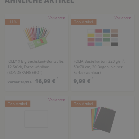
ÄHNLICHE ARTIKEL
Varianten
Varianten
-11%
Top-Artikel
JOLLY X Big Sechskant-Buntstifte,
FOLIA Bastelkarton, 220 g/m²,
12 Stück, Farbe wählbar
50x70 cm, 20 Bogen in einer
(SONDERANGEBOT)
Farbe (wählbar)
*
*
16,99 €
9,99 €
Vorher 18,99 €
Varianten
Top-Artikel
Top-Artikel