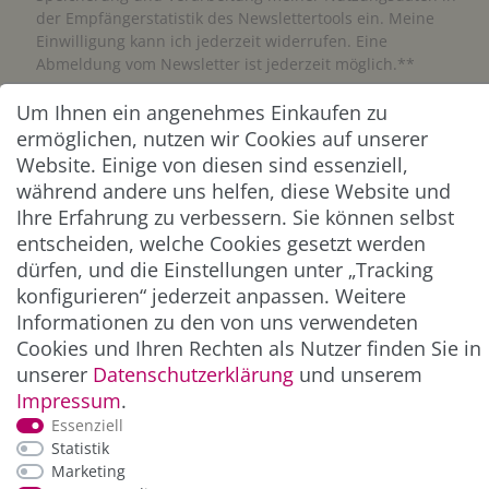
der Empfängerstatistik des Newslettertools ein. Meine
Einwilligung kann ich jederzeit widerrufen. Eine
Abmeldung vom Newsletter ist jederzeit möglich.**
Um Ihnen ein angenehmes Einkaufen zu
Abonnieren
ermöglichen, nutzen wir Cookies auf unserer
Website. Einige von diesen sind essenziell,
** Hierbei handelt es sich um ein Pflichtfeld.
während andere uns helfen, diese Website und
Ihre Erfahrung zu verbessern. Sie können selbst
ZAHLUNG & VERSAND
entscheiden, welche Cookies gesetzt werden
dürfen, und die Einstellungen unter „Tracking
konfigurieren“ jederzeit anpassen. Weitere
Informationen zu den von uns verwendeten
Cookies und Ihren Rechten als Nutzer finden Sie in
unserer
Daten­schutz­erklärung
und unserem
Impressum
.
Essenziell
Statistik
Marketing
*Alle Preise inkl. der gesetzl. MwSt. zzgl.
Service-