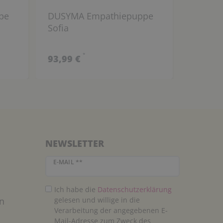
pe
DUSYMA Empathiepuppe
DUSYM
Sofia
Marco
*
93,99 €
93,99 
NEWSLETTER
Newsletter Honig
E-MAIL **
Ich habe die
Daten­schutz­erklärung
n
gelesen und willige in die
Verarbeitung der angegebenen E-
Mail-Adresse zum Zweck des