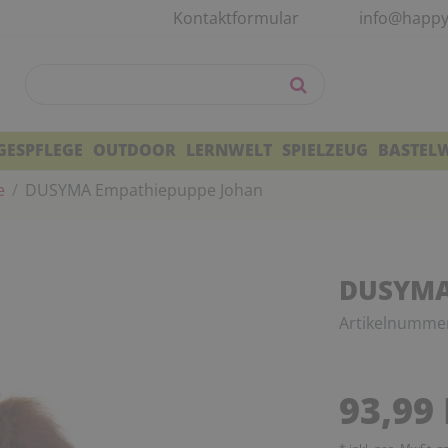
Kontaktformular
info@happy
GESPFLEGE
OUTDOOR
LERNWELT
SPIELZEUG
BASTEL
e
DUSYMA Empathiepuppe Johan
DUSYMA
Artikelnumme
93,99