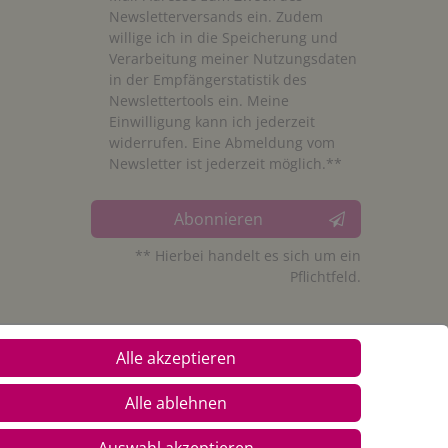
Newsletterversands ein. Zudem
willige ich in die Speicherung und
Verarbeitung meiner Nutzungsdaten
in der Empfängerstatistik des
Newslettertools ein. Meine
Einwilligung kann ich jederzeit
widerrufen. Eine Abmeldung vom
Newsletter ist jederzeit möglich.**
Abonnieren
** Hierbei handelt es sich um ein
Pflichtfeld.
Alle akzeptieren
Alle ablehnen