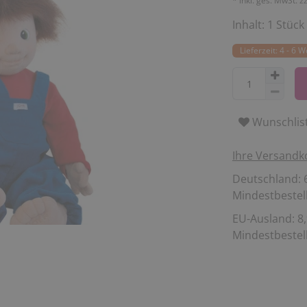
* inkl. ges. MwSt. z
Inhalt:
1
Stück
Lieferzeit: 4 - 6 
Wunschlis
Ihre Versandk
Deutschland: 6
Mindestbestell
EU-Ausland: 8,
Mindestbestell