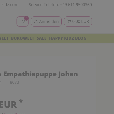
-kidz.com
Service-Telefon: +49 611 9500360
0
Anmelden
0,00 EUR
WELT
BÜROWELT
SALE
HAPPY KIDZ BLOG
 Empathiepuppe Johan
r
8673
*
 EUR