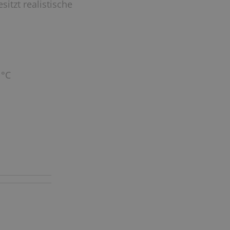
itzt realistische
 °C