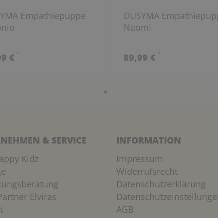
YMA Empathiepuppe
DUSYMA Empathiepup
onio
Naomi
*
*
99 €
89,99 €
NEHMEN & SERVICE
INFORMATION
appy Kidz
Impressum
ge
Widerrufsrecht
htungsberatung
Datenschutzerklärung
artner Elviras
Datenschutzeinstellunge
t
AGB