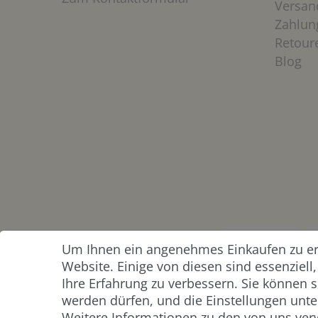
Versan
Zahlun
Retour
Blog
Um Ihnen ein angenehmes Einkaufen zu erm
ZAHLUNG &
Website. Einige von diesen sind essenziel
VERSAND
Ihre Erfahrung zu verbessern. Sie können s
werden dürfen, und die Einstellungen unter
Weitere Informationen zu den von uns ver