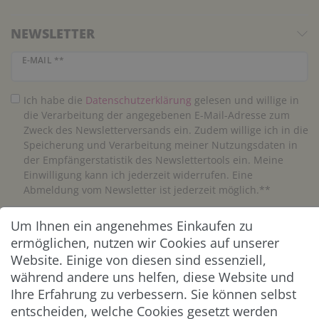
NEWSLETTER
Newsletter Honig
E-MAIL **
Ich habe die
Daten­schutz­erklärung
gelesen und willige in
die Verarbeitung der angegebenen E-Mail-Adresse zum
Zweck des Newsletterversands ein. Zudem willige ich in die
Speicherung und Verarbeitung meiner Nutzungsdaten in
der Empfängerstatistik des Newslettertools ein. Meine
Einwilligung kann ich jederzeit widerrufen. Eine
Abmeldung vom Newsletter ist jederzeit möglich.**
Um Ihnen ein angenehmes Einkaufen zu
Abonnieren
ermöglichen, nutzen wir Cookies auf unserer
** Hierbei handelt es sich um ein Pflichtfeld.
Website. Einige von diesen sind essenziell,
während andere uns helfen, diese Website und
Ihre Erfahrung zu verbessern. Sie können selbst
ZAHLUNG & VERSAND
entscheiden, welche Cookies gesetzt werden