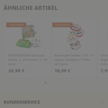
ÄHNLICHE ARTIKEL
Top-Artikel
Top-Artikel
RAVENSBURGER Spiel Lotti
Kartenspiel Dobble 1-2-3, 1-5
Steck
Karotti, 2 - 4 Personen, 4 - 99
Spieler, Spieldauer 10 Min.,
Bügel
Jahre
ab 3 Jahre
Fahrz
*
*
28,99 €
18,99 €
7,9
KUNDENSERVICE