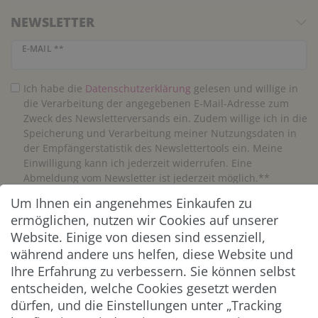
NEWSLETTER
Newsletter Honig
E-MAIL **
Ich habe die
Daten­schutz­erklärung
gelesen und willige in
die Verarbeitung der angegebenen E-Mail-Adresse zum
Zweck des Newsletterversands ein. Zudem willige ich in die
Speicherung und Verarbeitung meiner Nutzungsdaten in
der Empfängerstatistik des Newslettertools ein. Meine
Einwilligung kann ich jederzeit widerrufen. Eine
Abmeldung vom Newsletter ist jederzeit möglich.**
Um Ihnen ein angenehmes Einkaufen zu
Abonnieren
ermöglichen, nutzen wir Cookies auf unserer
Website. Einige von diesen sind essenziell,
** Hierbei handelt es sich um ein Pflichtfeld.
während andere uns helfen, diese Website und
Ihre Erfahrung zu verbessern. Sie können selbst
entscheiden, welche Cookies gesetzt werden
ZAHLUNG & VERSAND
dürfen, und die Einstellungen unter „Tracking