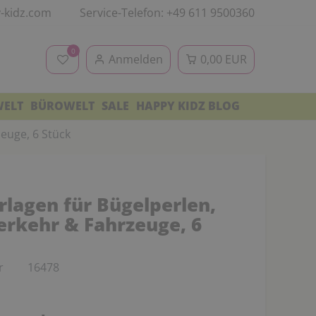
-kidz.com
Service-Telefon: +49 611 9500360
0
Anmelden
0,00 EUR
WELT
BÜROWELT
SALE
HAPPY KIDZ BLOG
euge, 6 Stück
rlagen für Bügelperlen,
erkehr & Fahrzeuge, 6
r
16478