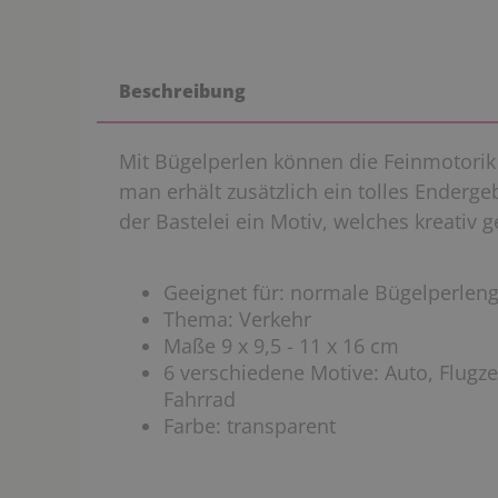
Beschreibung
Mit Bügelperlen können die Feinmotori
man erhält
zusätzlich
ein tolles Enderge
der Bastelei ein Motiv, welches
kreativ
ge
Geeignet für: normale Bügelperlen
Thema: Verkehr
Maße 9 x 9,5 - 11 x 16 cm
6 verschiedene Motive: Auto, Flugze
Fahrrad
Farbe: transparent