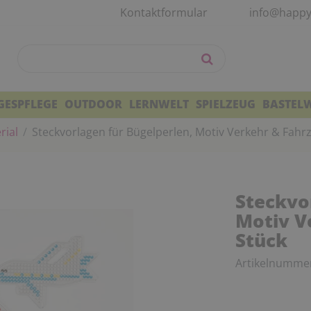
Kontaktformular
info@happy
GESPFLEGE
OUTDOOR
LERNWELT
SPIELZEUG
BASTEL
rial
Steckvorlagen für Bügelperlen, Motiv Verkehr & Fahrz
Steckvo
Motiv V
Stück
Artikelnumme