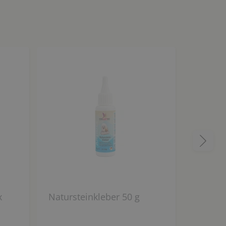
x
Natursteinkleber 50 g
Collall