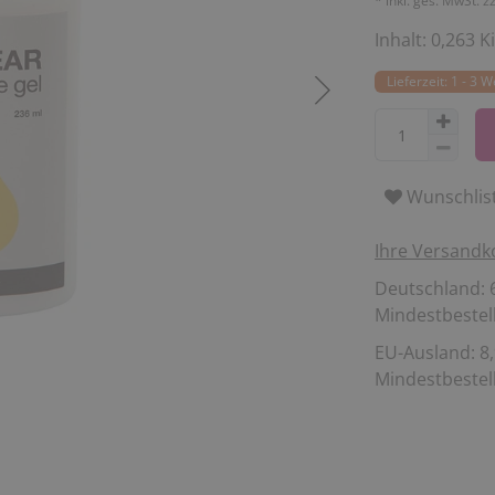
* inkl. ges. MwSt. z
Inhalt:
0,263
K
Lieferzeit: 1 - 3 
Wunschlis
Ihre Versandk
Deutschland: 6
Mindestbestell
EU-Ausland: 8,
Mindestbestell