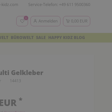
-kidz.com
Service-Telefon: +49 611 9500360
0
Anmelden
0,00 EUR
WELT
BÜROWELT
SALE
HAPPY KIDZ BLOG
lti Gelkleber
r
14413
*
 EUR