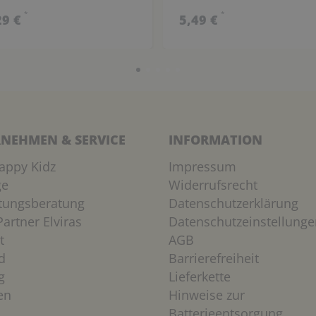
*
*
29 €
5,49 €
NEHMEN & SERVICE
INFORMATION
appy Kidz
Impressum
ge
Widerrufsrecht
htungsberatung
Datenschutzerklärung
artner Elviras
Datenschutzeinstellunge
t
AGB
d
Barrierefreiheit
g
Lieferkette
en
Hinweise zur
Batterieentsorgung