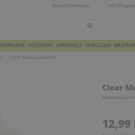
Kontaktformular
info@happy
GESPFLEGE
OUTDOOR
LERNWELT
SPIELZEUG
BASTEL
er
Clear Multi Gelkleber
Clear Mu
Artikelnumme
12,99