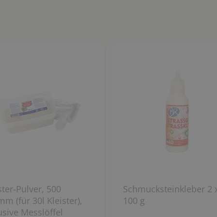
ster-Pulver, 500
Schmucksteinkleber 2 
m (für 30l Kleister),
100 g
usive Messlöffel