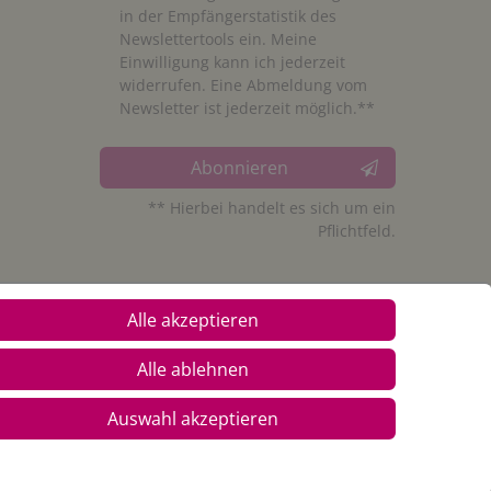
in der Empfängerstatistik des
Newslettertools ein. Meine
Einwilligung kann ich jederzeit
widerrufen. Eine Abmeldung vom
Newsletter ist jederzeit möglich.**
Abonnieren
** Hierbei handelt es sich um ein
Pflichtfeld.
Alle akzeptieren
Alle ablehnen
Auswahl akzeptieren
© Copyright 2026 Alle Rechte vorbehalten. |
webshop by