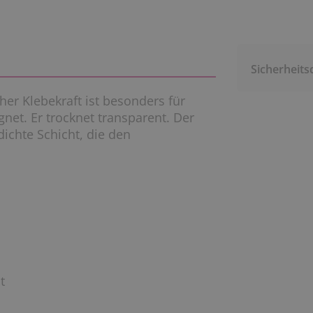
Sicherheits
er Klebekraft ist besonders für
et. Er trocknet transparent. Der
dichte Schicht, die den
t