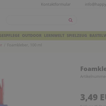
Kontaktformular
info@happy
GESPFLEGE
OUTDOOR
LERNWELT
SPIELZEUG
BASTEL
er
Foamkleber, 100 ml
Foamkle
Artikelnumme
3,49 