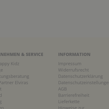
NEHMEN & SERVICE
INFORMATION
appy Kidz
Impressum
ge
Widerrufsrecht
htungsberatung
Datenschutzerklärung
artner Elviras
Datenschutzeinstellunge
t
AGB
d
Barrierefreiheit
g
Lieferkette
en
Hinweise zur