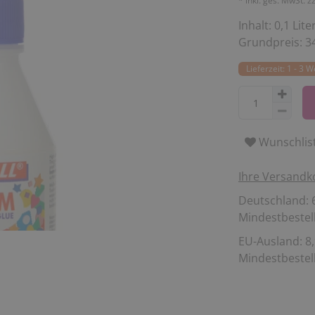
* inkl. ges. MwSt. z
Inhalt:
0,1
Lite
Grundpreis:
34
Lieferzeit: 1 - 3 
Wunschlis
Ihre Versandk
Deutschland: 6
Mindestbestell
EU-Ausland: 8,
Mindestbestell