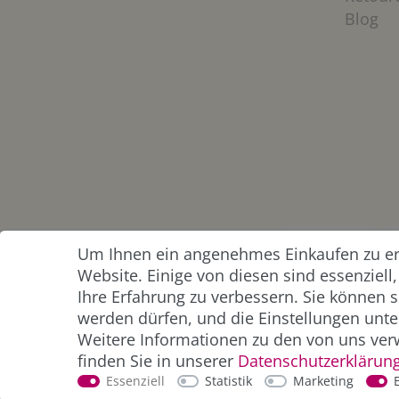
Blog
Um Ihnen ein angenehmes Einkaufen zu erm
ZAHLUNG &
Website. Einige von diesen sind essenziel
VERSAND
Ihre Erfahrung zu verbessern. Sie können s
werden dürfen, und die Einstellungen unter
Weitere Informationen zu den von uns ver
finden Sie in unserer
Daten­schutz­erklärun
Essenziell
Statistik
Marketing
*Alle Preise inkl. der gesetzl. MwSt. zzgl.
Service