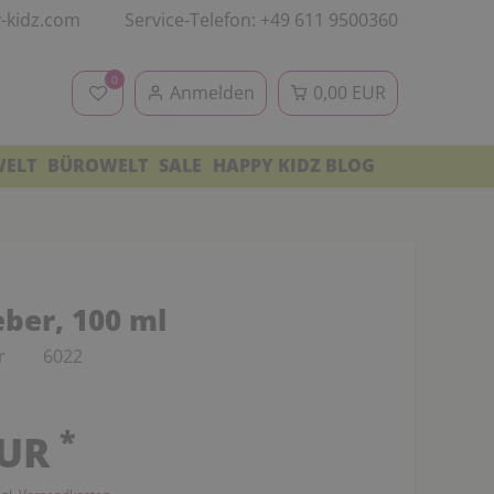
-kidz.com
Service-Telefon: +49 611 9500360
0
Anmelden
0,00 EUR
WELT
BÜROWELT
SALE
HAPPY KIDZ BLOG
ber, 100 ml
r
6022
*
EUR