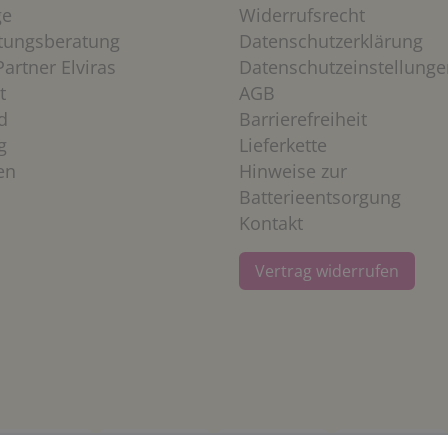
ge
Widerrufsrecht
htungsberatung
Datenschutzerklärung
artner Elviras
Datenschutzeinstellunge
t
AGB
d
Barrierefreiheit
g
Lieferkette
en
Hinweise zur
Batterieentsorgung
Kontakt
Vertrag widerrufen