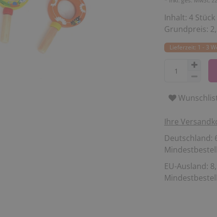
* inkl. ges. MwSt. z
Inhalt:
4
Stück
Grundpreis:
2
Lieferzeit: 1 - 3 
Wunschlis
Ihre Versandk
Deutschland: 6
Mindestbestell
EU-Ausland: 8,
Mindestbestell