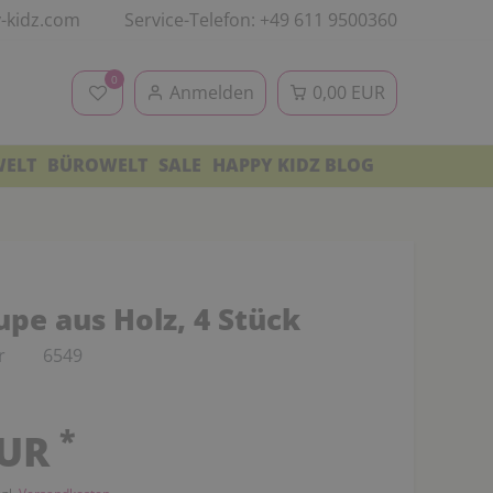
-kidz.com
Service-Telefon: +49 611 9500360
0
Anmelden
0,00 EUR
WELT
BÜROWELT
SALE
HAPPY KIDZ BLOG
upe aus Holz, 4 Stück
r
6549
*
EUR