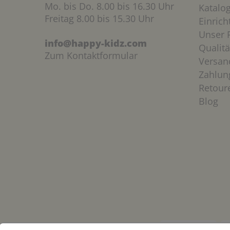
Mo. bis Do. 8.00 bis 16.30 Uhr
Katalo
Freitag 8.00 bis 15.30 Uhr
Einric
Unser P
info@happy-kidz.com
Qualitä
Zum Kontaktformular
Versan
Zahlun
Retour
Blog