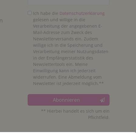
Ich habe die
Daten­schutz­erklärung
n
gelesen und willige in die
Verarbeitung der angegebenen E-
Mail-Adresse zum Zweck des
Newsletterversands ein. Zudem
willige ich in die Speicherung und
Verarbeitung meiner Nutzungsdaten
in der Empfängerstatistik des
Newslettertools ein. Meine
Einwilligung kann ich jederzeit
widerrufen. Eine Abmeldung vom
Newsletter ist jederzeit möglich.**
Abonnieren
** Hierbei handelt es sich um ein
Pflichtfeld.