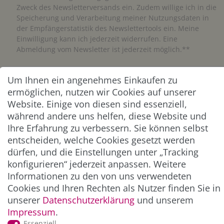
Zweck des Newsletterversands ein. Zudem willige ich in die
Speicherung und Verarbeitung meiner Nutzungsdaten in
der Empfängerstatistik des Newslettertools ein. Meine
Einwilligung kann ich jederzeit widerrufen. Eine
Abmeldung vom Newsletter ist jederzeit möglich.**
Abonnieren
Um Ihnen ein angenehmes Einkaufen zu
ermöglichen, nutzen wir Cookies auf unserer
** Hierbei handelt es sich um ein Pflichtfeld.
Website. Einige von diesen sind essenziell,
während andere uns helfen, diese Website und
Ihre Erfahrung zu verbessern. Sie können selbst
ZAHLUNG & VERSAND
entscheiden, welche Cookies gesetzt werden
dürfen, und die Einstellungen unter „Tracking
konfigurieren“ jederzeit anpassen. Weitere
Informationen zu den von uns verwendeten
Cookies und Ihren Rechten als Nutzer finden Sie in
unserer
Daten­schutz­erklärung
und unserem
Impressum
.
Essenziell