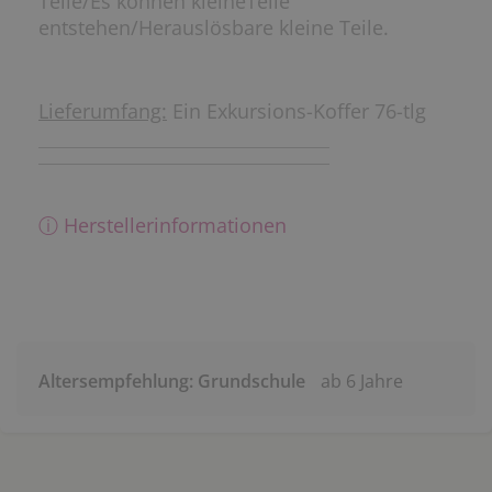
Teile/Es können kleineTeile
entstehen/Herauslösbare kleine Teile.
Lieferumfang:
Ein Exkursions-Koffer 76-tlg
ⓘ Herstellerinformationen
Altersempfehlung: Grundschule
ab 6 Jahre