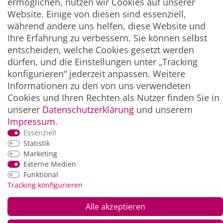
ermöglichen, nutzen wir Cookies auf unserer
Abonnieren
Website. Einige von diesen sind essenziell,
** Hierbei handelt es sich um ein Pflichtfeld.
während andere uns helfen, diese Website und
Ihre Erfahrung zu verbessern. Sie können selbst
entscheiden, welche Cookies gesetzt werden
ZAHLUNG & VERSAND
dürfen, und die Einstellungen unter „Tracking
konfigurieren“ jederzeit anpassen. Weitere
Informationen zu den von uns verwendeten
Cookies und Ihren Rechten als Nutzer finden Sie in
unserer
Daten­schutz­erklärung
und unserem
Impressum
.
Essenziell
Statistik
Marketing
*Alle Preise inkl. der gesetzl. MwSt. zzgl.
Service-
Externe Medien
und Versandkosten
Funktional
Tracking konfigurieren
© Copyright 2026 Alle Rechte vorbehalten. |
webshop by
Alle akzeptieren