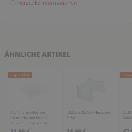
ⓘ Herstellerinformationen
ÄHNLICHE ARTIKEL
Top-Artikel
Top-A
ALVI Thermovlies-Set
JULIUS ZÖLLNER Nestchen
JULI
(Bettdecke und Kissen),
Safari
Safar
100x135 und 40x60 cm
*
*
31,99 €
34,99 €
47,