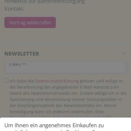
Hinweise zur Batterieentsorgung
Kontakt
Vertrag widerrufen
NEWSLETTER
Newsletter Honig
E-MAIL **
Ich habe die
Daten­schutz­erklärung
gelesen und willige in
die Verarbeitung der angegebenen E-Mail-Adresse zum
Zweck des Newsletterversands ein. Zudem willige ich in die
Speicherung und Verarbeitung meiner Nutzungsdaten in
der Empfängerstatistik des Newslettertools ein. Meine
Einwilligung kann ich jederzeit widerrufen. Eine
Abmeldung vom Newsletter ist jederzeit möglich.**
Um Ihnen ein angenehmes Einkaufen zu