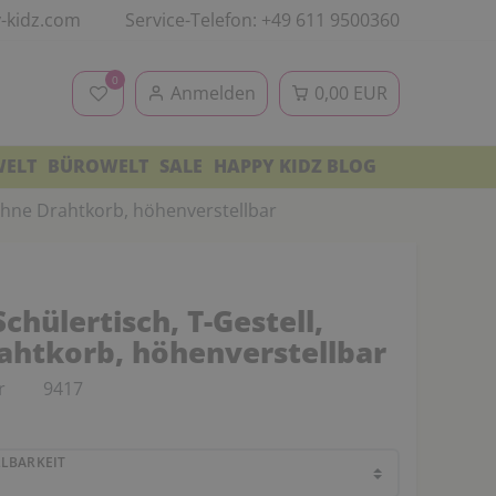
-kidz.com
Service-Telefon: +49 611 9500360
0
Anmelden
0,00 EUR
WELT
BÜROWELT
SALE
HAPPY KIDZ BLOG
 ohne Drahtkorb, höhenverstellbar
chülertisch, T-Gestell,
ahtkorb, höhenverstellbar
r
9417
LBARKEIT