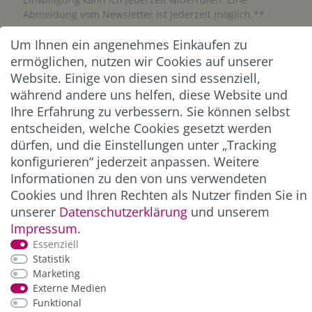
Abmeldung vom Newsletter ist jederzeit möglich.**
Um Ihnen ein angenehmes Einkaufen zu
Abonnieren
ermöglichen, nutzen wir Cookies auf unserer
Website. Einige von diesen sind essenziell,
** Hierbei handelt es sich um ein Pflichtfeld.
während andere uns helfen, diese Website und
Ihre Erfahrung zu verbessern. Sie können selbst
ZAHLUNG & VERSAND
entscheiden, welche Cookies gesetzt werden
dürfen, und die Einstellungen unter „Tracking
konfigurieren“ jederzeit anpassen. Weitere
Informationen zu den von uns verwendeten
Cookies und Ihren Rechten als Nutzer finden Sie in
unserer
Daten­schutz­erklärung
und unserem
Impressum
.
Essenziell
Statistik
Marketing
*Alle Preise inkl. der gesetzl. MwSt. zzgl.
Service-
Externe Medien
und Versandkosten
Funktional