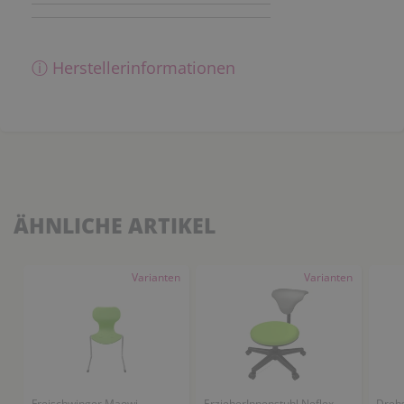
ⓘ Herstellerinformationen
ÄHNLICHE ARTIKEL
Varianten
Varianten
Freischwinger Maowi
ErzieherInnenstuhl Neflex
Dreh