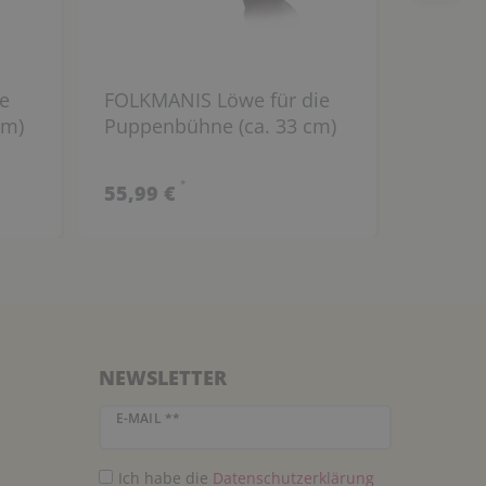
e
FOLKMANIS Löwe für die
FOLKMA
cm)
Puppenbühne (ca. 33 cm)
Puppen
*
55,99 €
61,99 
NEWSLETTER
Newsletter Honig
E-MAIL **
Ich habe die
Daten­schutz­erklärung