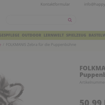
Kontaktformular
info@happy
GESPFLEGE
OUTDOOR
LERNWELT
SPIELZEUG
BASTEL
e
FOLKMANIS Zebra für die Puppenbühne
FOLKMAN
Puppen
Artikelnumme
50,99