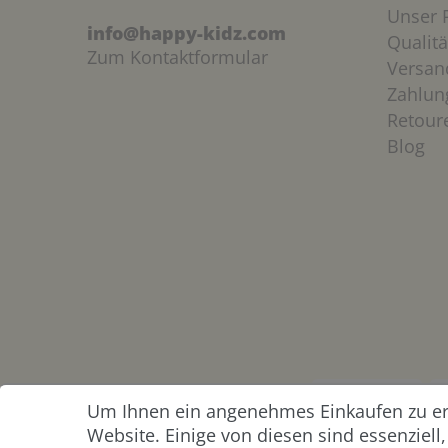
Unser P
info@happy-kidz.com
Qualitä
Zum Kontaktformular
Versan
Zahlun
Retour
Blog
Um Ihnen ein angenehmes Einkaufen zu erm
ZAHLUNG &
Website. Einige von diesen sind essenziel
VERSAND