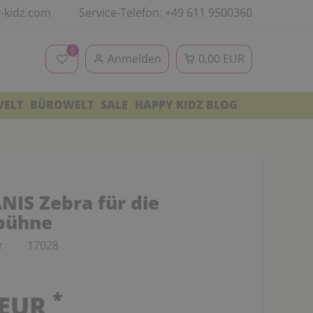
-kidz.com
Service-Telefon: +49 611 9500360
0
Anmelden
0,00 EUR
WELT
BÜROWELT
SALE
HAPPY KIDZ BLOG
IS Zebra für die
bühne
r
17028
*
 EUR