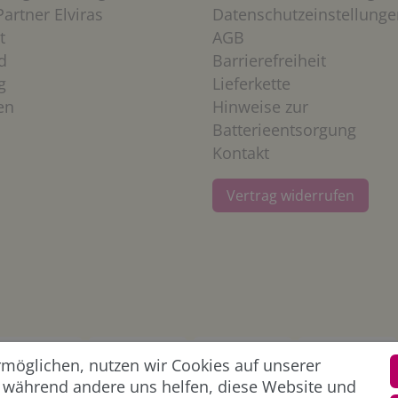
artner Elviras
Datenschutzeinstellunge
t
AGB
d
Barrierefreiheit
g
Lieferkette
en
Hinweise zur
Batterieentsorgung
Kontakt
Vertrag widerrufen
öglichen, nutzen wir Cookies auf unserer
l, während andere uns helfen, diese Website und