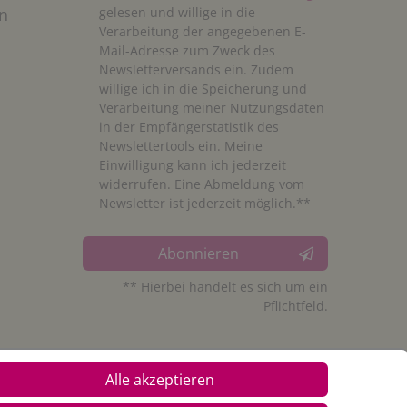
n
gelesen und willige in die
Verarbeitung der angegebenen E-
Mail-Adresse zum Zweck des
Newsletterversands ein. Zudem
willige ich in die Speicherung und
Verarbeitung meiner Nutzungsdaten
in der Empfängerstatistik des
Newslettertools ein. Meine
Einwilligung kann ich jederzeit
widerrufen. Eine Abmeldung vom
Newsletter ist jederzeit möglich.**
Abonnieren
** Hierbei handelt es sich um ein
Pflichtfeld.
Alle akzeptieren