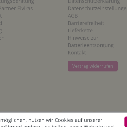
htungsberatung
Datenschutzerklärung
artner Elviras
Datenschutzeinstellunge
t
AGB
d
Barrierefreiheit
g
Lieferkette
en
Hinweise zur
Batterieentsorgung
Kontakt
Vertrag widerrufen
öglichen, nutzen wir Cookies auf unserer
l, während andere uns helfen, diese Website und