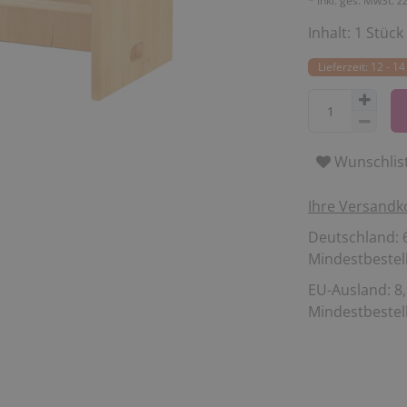
* inkl. ges. MwSt. z
Inhalt:
1
Stück
Lieferzeit: 12 - 
Wunschlis
Ihre Versandk
Deutschland: 6
Mindestbestell
EU-Ausland: 8,
Mindestbestell