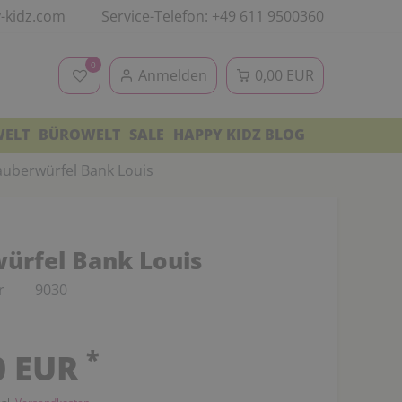
-kidz.com
Service-Telefon: +49 611 9500360
0
Anmelden
0,00 EUR
WELT
BÜROWELT
SALE
HAPPY KIDZ BLOG
auberwürfel Bank Louis
ürfel Bank Louis
r
9030
*
0 EUR