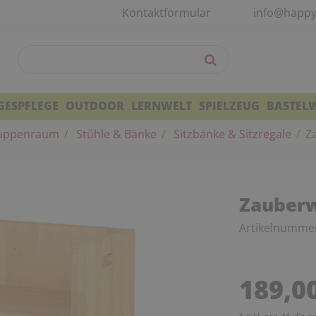
Kontaktformular
info@happy
GESPFLEGE
OUTDOOR
LERNWELT
SPIELZEUG
BASTEL
uppenraum
Stühle & Bänke
Sitzbänke & Sitzregale
Z
Zauberw
Artikelnumme
189,0