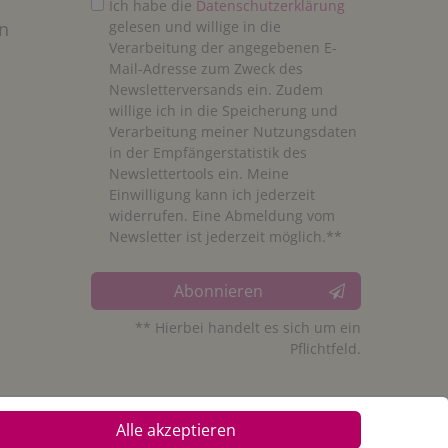
Ich habe die
Daten­schutz­erklärung
n
gelesen und willige in die
Verarbeitung der angegebenen E-
Mail-Adresse zum Zweck des
Newsletterversands ein. Zudem
willige ich in die Speicherung und
Verarbeitung meiner Nutzungsdaten
in der Empfängerstatistik des
Newslettertools ein. Meine
Einwilligung kann ich jederzeit
widerrufen. Eine Abmeldung vom
Newsletter ist jederzeit möglich.**
Abonnieren
** Hierbei handelt es sich um ein
Pflichtfeld.
Alle akzeptieren