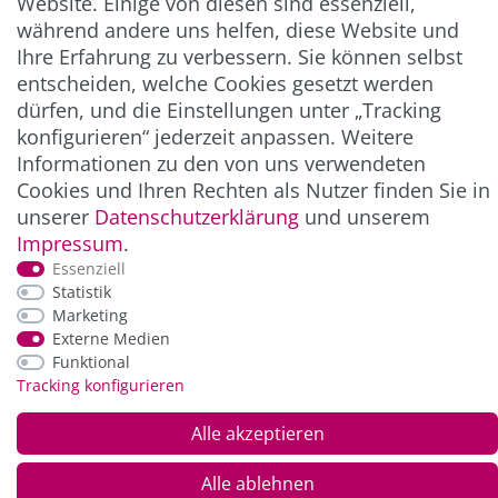
Website. Einige von diesen sind essenziell,
** Hierbei handelt es sich um ein Pflichtfeld.
während andere uns helfen, diese Website und
Ihre Erfahrung zu verbessern. Sie können selbst
entscheiden, welche Cookies gesetzt werden
ZAHLUNG & VERSAND
dürfen, und die Einstellungen unter „Tracking
konfigurieren“ jederzeit anpassen. Weitere
Informationen zu den von uns verwendeten
Cookies und Ihren Rechten als Nutzer finden Sie in
unserer
Daten­schutz­erklärung
und unserem
Impressum
.
Essenziell
Statistik
Marketing
*Alle Preise inkl. der gesetzl. MwSt. zzgl.
Service-
Externe Medien
und Versandkosten
Funktional
Tracking konfigurieren
© Copyright 2026 Alle Rechte vorbehalten. |
webshop by
Alle akzeptieren
Alle ablehnen