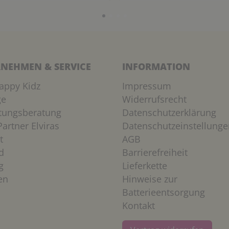
NEHMEN & SERVICE
INFORMATION
appy Kidz
Impressum
ge
Widerrufsrecht
htungsberatung
Datenschutzerklärung
artner Elviras
Datenschutzeinstellunge
t
AGB
d
Barrierefreiheit
g
Lieferkette
en
Hinweise zur
Batterieentsorgung
Kontakt