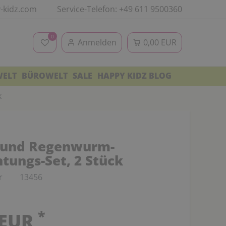
-kidz.com
Service-Telefon: +49 611 9500360
0
Anmelden
0,00 EUR
WELT
BÜROWELT
SALE
HAPPY KIDZ BLOG
k
 und Regenwurm-
tungs-Set, 2 Stück
r
13456
*
 EUR