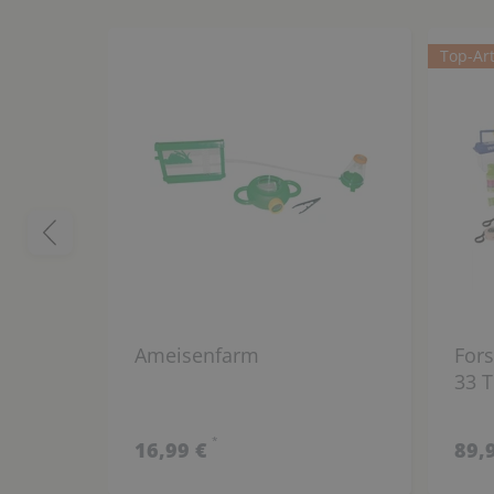
Top-Art
Ameisenfarm
Fors
33 T
*
16,99 €
89,