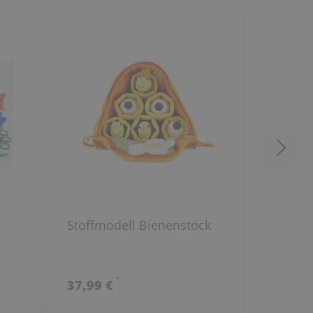
Stoffmodell Bienenstock
Zuchtse
*
37,99 €
169,00