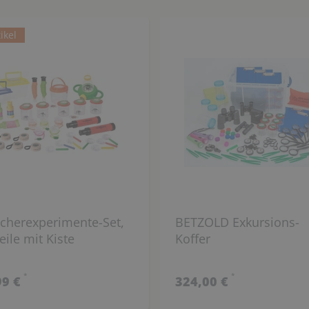
ikel
cherexperimente-Set,
BETZOLD Exkursions-
eile mit Kiste
Koffer
*
*
99 €
324,00 €