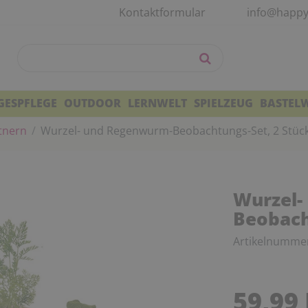
Kontaktformular
info@happy
GESPFLEGE
OUTDOOR
LERNWELT
SPIELZEUG
BASTEL
tnern
Wurzel- und Regenwurm-Beobachtungs-Set, 2 Stüc
Wurzel-
Beobach
Artikelnumme
59,99