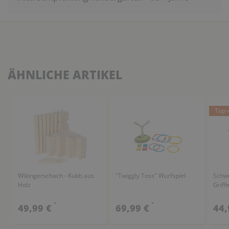
ÄHNLICHE ARTIKEL
Top-A
Wikingerschach - Kubb aus
"Twiggly Toss" Wurfspiel
Schwu
Holz
Griff
*
*
49,99 €
69,99 €
44,